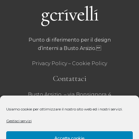
Punto di riferimento per il design
d’interni a Busto Arsizio.
Privacy Policy
–
Cookie Policy
Contattaci
Busto Arsizio – via Bonsignora 4
Tel 0331 635001
– Fax 0331 629071
Usiamo cookie per ottimizzare il nostro sito web ed i nostri servizi.
email:
infobusto@crivelli.it
– P.iva:
Gestisci servizi
00218020121 –
REA VA – 31271 – Cap Sociale 51.000€
Accetta cookie