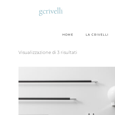
HOME
LA CRIVELLI
Ordina
Visualizzazione di 3 risultati
in
base
al
più
Club – Decor Walther