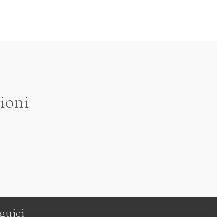
ioni
guici