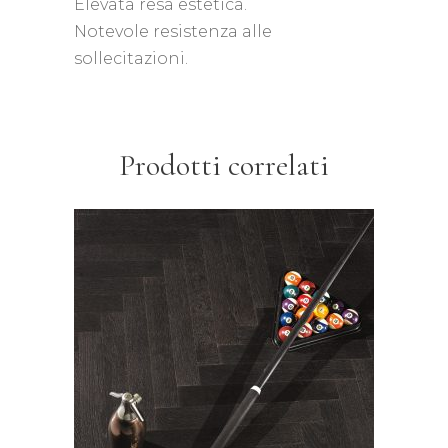
Elevata resa estetica.
Notevole resistenza alle
sollecitazioni.
Prodotti correlati
Original parquet – Jumbo
spina
LEGGI TUTTO