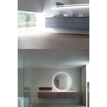
Antonio Lupi, collezione,
recente
modello Piana
LEGGI TUTTO
Casabath, mobile bagno
serie S40
LEGGI TUTTO