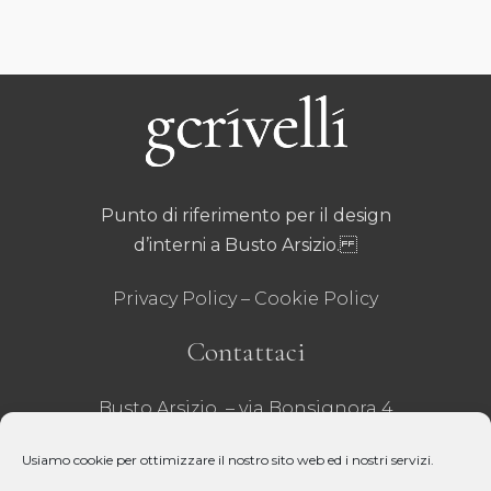
Punto di riferimento per il design
d’interni a Busto Arsizio.
Privacy Policy
–
Cookie Policy
Contattaci
Busto Arsizio – via Bonsignora 4
Tel 0331 635001
– Fax 0331 629071
Usiamo cookie per ottimizzare il nostro sito web ed i nostri servizi.
email:
infobusto@crivelli.it
– P.iva: