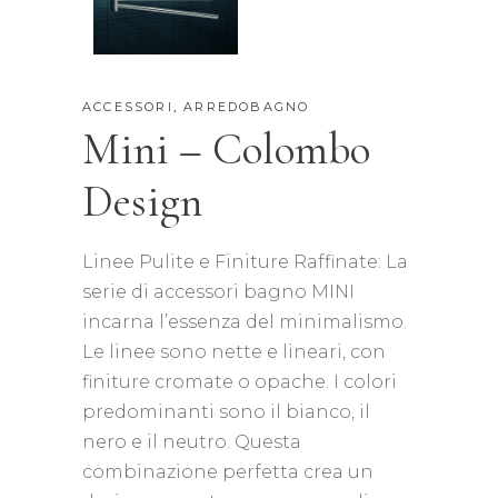
ACCESSORI
,
ARREDOBAGNO
Mini – Colombo
Design
Linee Pulite e Finiture Raffinate: La
serie di accessori bagno MINI
incarna l’essenza del minimalismo.
Le linee sono nette e lineari, con
finiture cromate o opache. I colori
predominanti sono il bianco, il
nero e il neutro. Questa
combinazione perfetta crea un