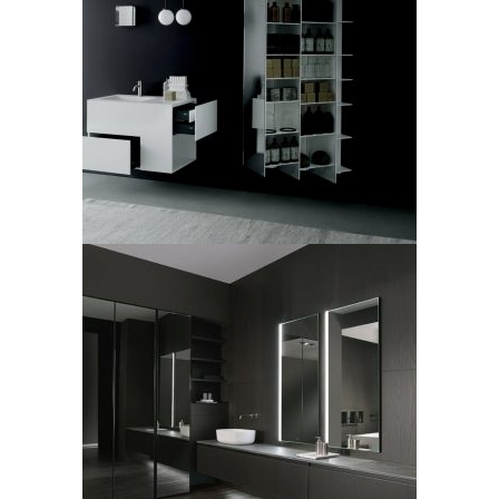
Boffi, mobile bagno,
modello Quadtwo
LEGGI TUTTO
Casabath, modello C28
LEGGI TUTTO