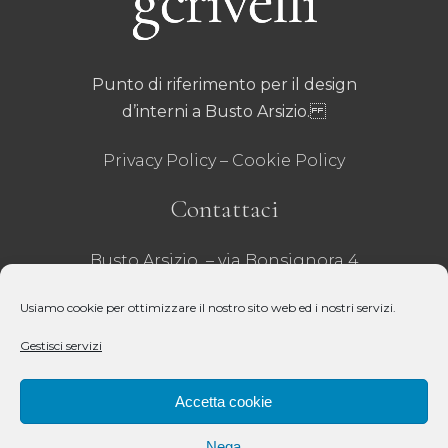
Punto di riferimento per il design
d’interni a Busto Arsizio.
Privacy Policy
–
Cookie Policy
Contattaci
Busto Arsizio – via Bonsignora 4
Tel 0331 635001
– Fax 0331 629071
Usiamo cookie per ottimizzare il nostro sito web ed i nostri servizi.
email:
infobusto@crivelli.it
– P.iva:
Gestisci servizi
00218020121 –
REA VA – 31271 – Cap Sociale 51.000€
Accetta cookie
Seguici
Nega