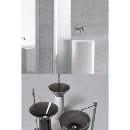
Casabath, lavabo
freestanding Minimal
LEGGI TUTTO
Antonio Lupi, lavabo
freestanding Albume
LEGGI TUTTO