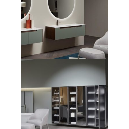
Orma by Antonio Lupi
recente
LEGGI TUTTO
Antonio Lupi, collezione ,
modello Bespoke
LEGGI TUTTO