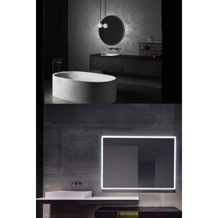
Boffi, sistema bagno Free
Zone
LEGGI TUTTO
Casabath, mobile bagno
collezione Wall
LEGGI TUTTO