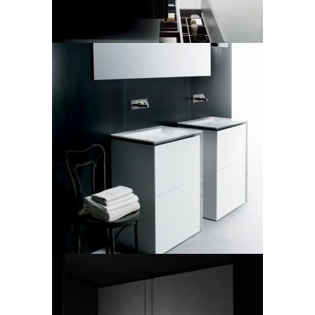
Boffi, sistema bagno modello
B15
LEGGI TUTTO