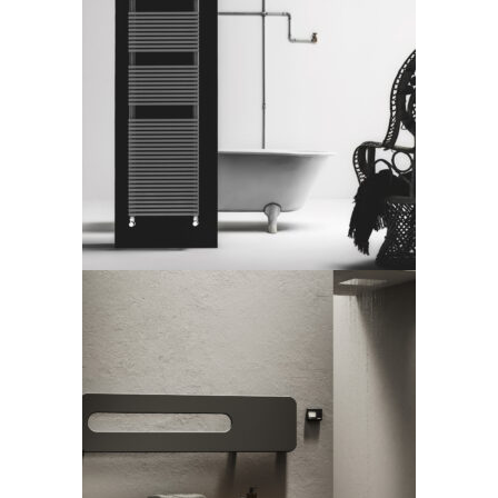
Trim Bath – scaldasalviette
LEGGI TUTTO
Badge – Cordivari
LEGGI TUTTO