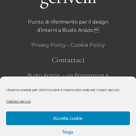
Punto di riferimento per il design
d’interni a Busto Arsizio.
Privacy Policy
–
Cookie Policy
Contattaci
Busto Arsizio – via Bonsignora 4
Tel 0331 635001
– Fax 0331 629071
Usiamo cookie per ottimizzare il nostro sito web ed i nostri servizi.
email:
infobusto@crivelli.it
– P.iva:
Gestisci servizi
00218020121 –
REA VA – 31271 – Cap Sociale 51.000€
Accetta cookie
Seguici
Nega