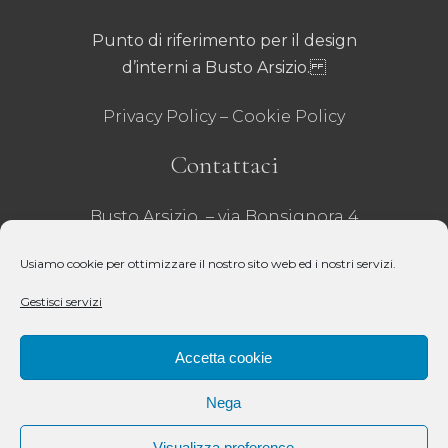
Punto di riferimento per il design
d’interni a Busto Arsizio.
Privacy Policy
–
Cookie Policy
Contattaci
Busto Arsizio – via Bonsignora 4
Tel 0331 635001
– Fax 0331 629071
Usiamo cookie per ottimizzare il nostro sito web ed i nostri servizi.
email:
infobusto@crivelli.it
– P.iva:
Gestisci servizi
00218020121 –
REA VA – 31271 – Cap Sociale 51.000€
Accetta cookie
Seguici
Nega
Visualizza preference