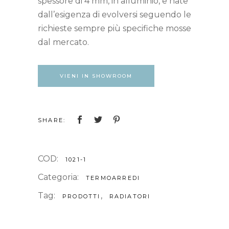
spessore di 4 mm, in alluminio, e nate
dall’esigenza di evolversi seguendo le
richieste sempre più specifiche mosse
dal mercato.
VIENI IN SHOWROOM
SHARE:
COD:
1021-1
Categoria:
TERMOARREDI
Tag:
,
PRODOTTI
RADIATORI