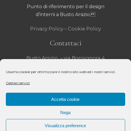
Punto di riferimento per il design
d’interni a Busto Arsizio.
Privacy Policy
–
Cookie Policy
Contattaci
Busto Arsizio – via Bonsignora 4
Tel 0331 635001
– Fax 0331 629071
Usiamo cookie per ottimizzare il nostro sito web ed i nostri servizi.
email:
infobusto@crivelli.it
– P.iva:
Gestisci servizi
00218020121 –
REA VA – 31271 – Cap Sociale 51.000€
Accetta cookie
Seguici
Nega
Visualizza preference